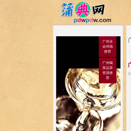
广州水
会98场
推荐
广州喝
茶品茶
资源推
发
荐